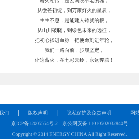
薪火相传，是云南院不老的魂，
从微芒初绽，到万家灯火的星辰，
生生不息，是能建人铸就的根，
从山川破晓，到绿色未来的远征，
把初心揉进血脉，把使命刻进年轮，
我们一路向前，步履坚定，
让这薪火，在七彩云岭，永远奔腾！
我们
版权声明
隐私保护及免责声明
网
京ICP备12005554号-2
京公网安备 11010502032840号
Copyright © 2014 ENERGY CHINA All Right Reserved.