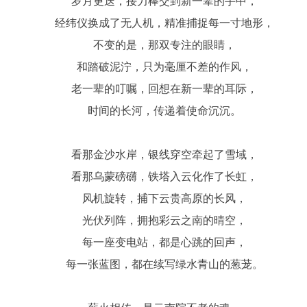
岁月更迭，接力棒交到新一辈的手中，
经纬仪换成了无人机，精准捕捉每一寸地形，
不变的是，那双专注的眼睛，
和踏破泥泞，只为毫厘不差的作风，
老一辈的叮嘱，回想在新一辈的耳际，
时间的长河，传递着使命沉沉。
看那金沙水岸，银线穿空牵起了雪域，
看那乌蒙磅礴，铁塔入云化作了长虹，
风机旋转，捕下云贵高原的长风，
光伏列阵，拥抱彩云之南的晴空，
每一座变电站，都是心跳的回声，
每一张蓝图，都在续写绿水青山的葱茏。