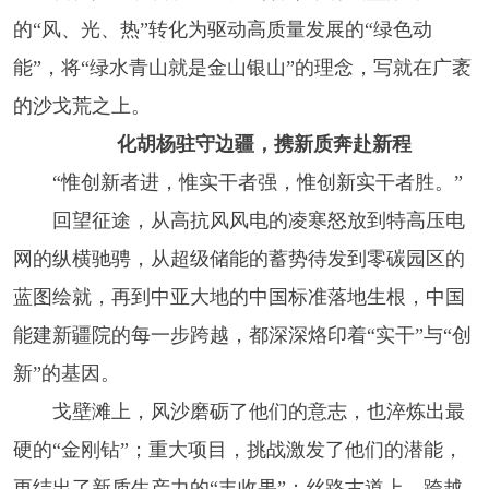
的“风、光、热”转化为驱动高质量发展的“绿色动
能”，将“绿水青山就是金山银山”的理念，写就在广袤
的沙戈荒之上。
化胡杨驻守边疆，携新质奔赴新程
“惟创新者进，惟实干者强，惟创新实干者胜。”
回望征途，从高抗风风电的凌寒怒放到特高压电
网的纵横驰骋，从超级储能的蓄势待发到零碳园区的
蓝图绘就，再到中亚大地的中国标准落地生根，中国
能建新疆院的每一步跨越，都深深烙印着“实干”与“创
新”的基因。
戈壁滩上，风沙磨砺了他们的意志，也淬炼出最
硬的“金刚钻”；重大项目，挑战激发了他们的潜能，
更结出了新质生产力的“丰收果”；丝路古道上，跨越